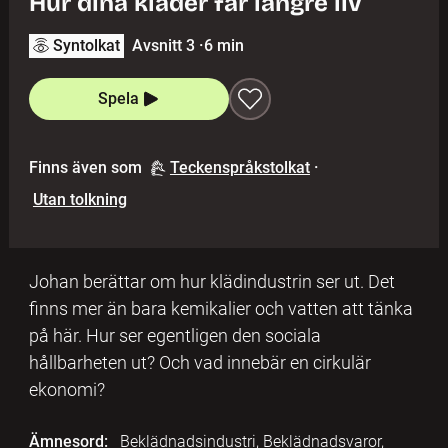
Hur dina kläder får längre liv
Syntolkat
Avsnitt 3
·
6 min
Spela
Finns även som
Teckenspråkstolkat
·
Utan tolkning
Johan berättar om hur klädindustrin ser ut. Det
finns mer än bara kemikalier och vatten att tänka
på här. Hur ser egentligen den sociala
hållbarheten ut? Och vad innebär en cirkulär
ekonomi?
Ämnesord:
Beklädnadsindustri, Beklädnadsvaror,