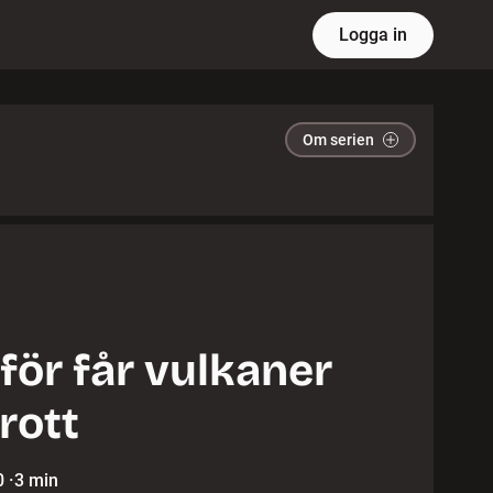
Logga in
Om serien
för får vulkaner
rott
0
·
3 min