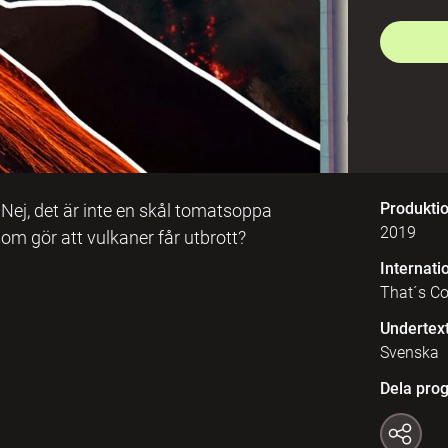
Produkti
… Nej, det är inte en skål tomatsoppa
2019
som gör att vulkaner får utbrott?
Internatio
That´s Co
Undertex
Svenska
Dela pro