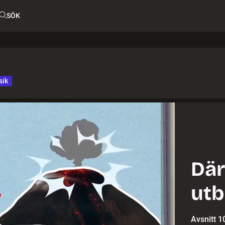
SÖK
sik
Där
utb
Avsnitt 1