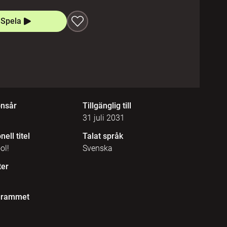
Spela
onsår
Tillgänglig till
31 juli 2031
nell titel
Talat språk
ol!
Svenska
ter
grammet