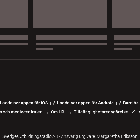
Ladda ner appen för iOS
Ladda ner appen för Android
Barnlås
s och mediecentraler
Om UR
Tillgänglighetsredogörelse
I
Sveriges Utbildningsradio AB
·
Ansvarig utgivare: Margaretha Eriksson