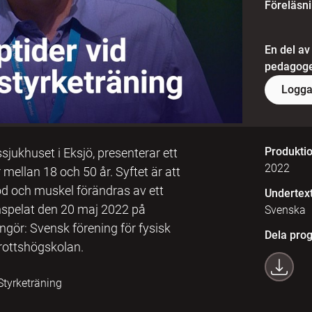
Föreläsn
En del av
pedagoger
Logga
Produkti
sjukhuset i Eksjö, presenterar ett
2022
 mellan 18 och 50 år. Syftet är att
d och muskel förändras av ett
Undertex
Inspelat den 20 maj 2022 på
Svenska
gör: Svensk förening för fysisk
Dela pro
drottshögskolan.
 Styrketräning