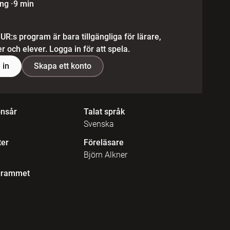
ing
·
9 min
 UR:s program är bara tillgängliga för lärare,
 och elever. Logga in för att spela.
 in
Skapa ett konto
onsår
Talat språk
Svenska
ter
Föreläsare
Björn Alkner
grammet