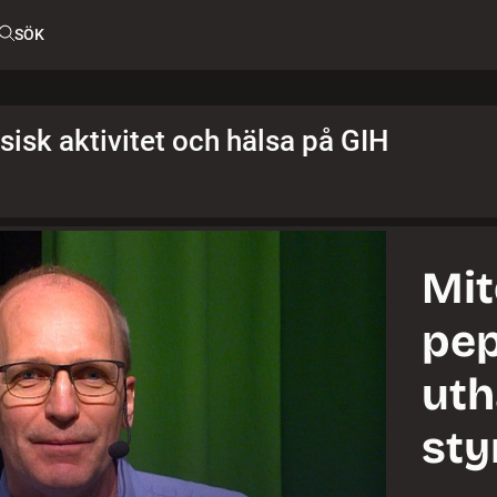
SÖK
isk aktivitet och hälsa på GIH
Mit
pep
uth
sty