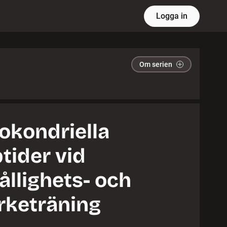
Logga in
Om serien
okondriella
tider vid
ållighets- och
rketräning