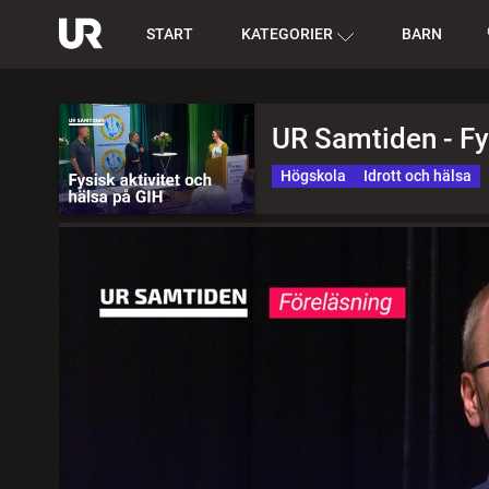
START
KATEGORIER
BARN
UR Samtiden - Fys
Högskola
Idrott och hälsa