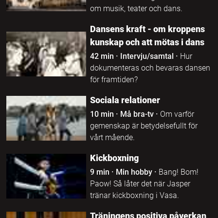
om musik, teater och dans.
Dansens kraft - om kroppens
kunskap och att mötas i dans
42 min
·
Intervju/samtal
·
Hur
dokumenteras och bevaras dansen
för framtiden?
Sociala relationer
10 min
·
Må bra-tv
·
Om varför
gemenskap är betydelsefullt för
vårt mående.
Kickboxning
9 min
·
Min hobby
·
Bang! Bom!
Paow! Så låter det när Jasper
tränar kickboxning i Vasa.
Träningens positiva påverkan