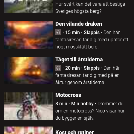
Hur svårt kan det vara att bestiga
Sveriges högsta berg?
Den vilande draken
·
15 min
·
Slappis
·
Den här
fantasiresan tar dig med uppför ett
högt mossklätt berg.
Tåget till årstiderna
·
20 min
·
Slappis
·
Den här
fantasiresan tar dig med på en
åktur genom årstiderna.
Motocross
8 min
·
Min hobby
·
Drömmer du
om en motocross? Nico visar hur
du bygger en själv.
Kost och rutiner