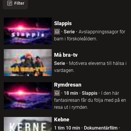
Filter
379 program hittades
Slappis
·
Serie
·
Avslappningssagor för
barn i förskoleåldern.
Må bra-tv
Serie
·
Motivera eleverna till hälsa i
vardagen.
Rymdresan
·
18 min
·
Slappis
·
I den här
fantasiresan får du följa med på en
resa ut i rymden.
Kebne
1 tim 10 min
·
Dokumentärfilm
·