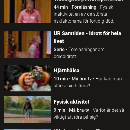
44 min
·
Föreläsning
·
Fysisk
inaktivitet en av de största
riskfaktorerna för förtidig död.
UR Samtiden - Idrott för hela
livet
Serie
·
Föreläsningar om
breddidrott.
Hjärnhälsa
10 min
·
Må bra-tv
·
Hur kan man
stärka sin hjärna?
Fysisk aktivitet
9 min
·
Må bra-tv
·
Varför är det så
viktigt att röra på sig?