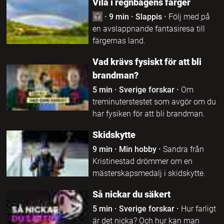
Vila i regnbågens färger
·
9 min
·
Slappis
·
Följ med på
en avslappnande fantasiresa till
färgernas land.
Vad krävs fysiskt för att bli
brandman?
5 min
·
Sverige forskar
·
Om
treminuterstestet som avgör om du
har fysiken för att bli brandman.
Skidskytte
9 min
·
Min hobby
·
Sandra från
Kristinestad drömmer om en
mästerskapsmedalj i skidskytte.
Så nickar du säkert
5 min
·
Sverige forskar
·
Hur farligt
är det nicka? Och hur kan man