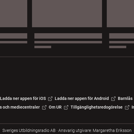
Ladda ner appen för iOS
Ladda ner appen för Android
Barnlås
s och mediecentraler
Om UR
Tillgänglighetsredogörelse
I
Sveriges Utbildningsradio AB
·
Ansvarig utgivare: Margaretha Eriksson