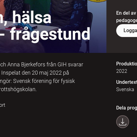
En del av
pedagoger
Logga
Produkti
ch Anna Bjerkefors från GIH svarar
2022
 Inspelat den 20 maj 2022 på
gör: Svensk förening för fysisk
Undertex
drottshögskolan.
Svenska
ort
Dela pro