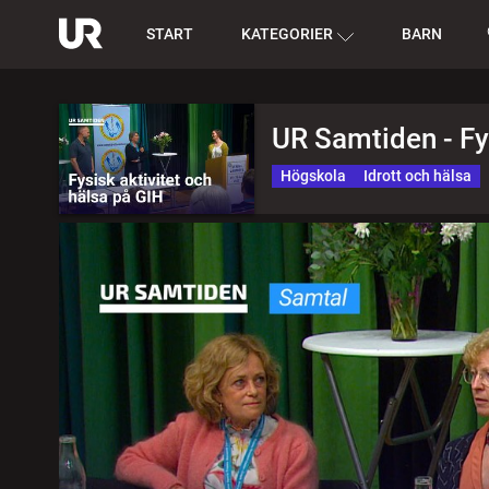
START
KATEGORIER
BARN
UR Samtiden - Fys
Högskola
Idrott och hälsa