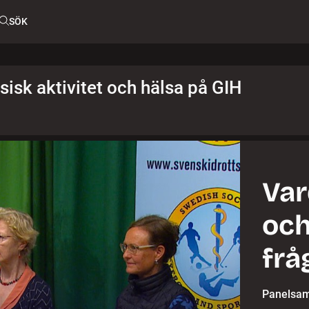
SÖK
isk aktivitet och hälsa på GIH
Var
och
frå
Panelsamt