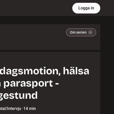
Logga in
Om serien
dagsmotion, hälsa
 parasport -
gestund
al/Intervju
·
14 min