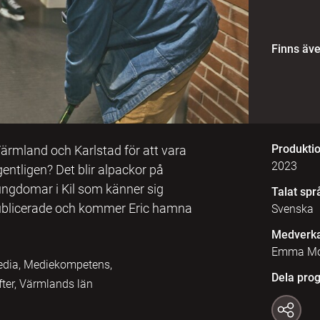
Finns äv
Produkti
Värmland och Karlstad för att vara
2023
gentligen? Det blir alpackor på
ungdomar i Kil som känner sig
Talat spr
publicerade och kommer Eric hamna
Svenska
Medverk
Emma Moli
media, Mediekompetens,
Dela pro
ifter, Värmlands län