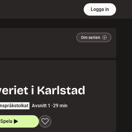
Logga in
Om serien
eriet i Karlstad
nspråkstolkat
Avsnitt 1
·
29 min
Spela