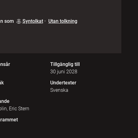
en som
Syntolkat
·
Utan tolkning
onsår
Tillgänglig till
30 juni 2028
åk
Undertexter
Svenska
ande
n, Eric Stern
grammet