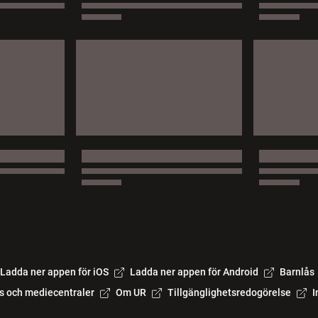
Ladda ner appen för iOS
Ladda ner appen för Android
Barnlås
s och mediecentraler
Om UR
Tillgänglighetsredogörelse
I