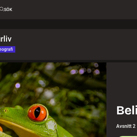
SÖK
rliv
eografi
Bel
Avsnitt 2