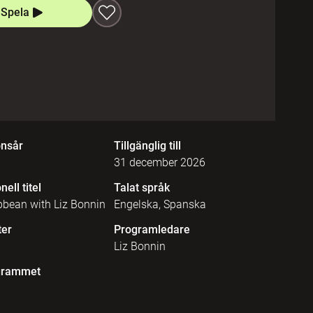
Spela
onsår
Tillgänglig till
31 december 2026
nell titel
Talat språk
bbean with Liz Bonnin
Engelska, Spanska
ter
Programledare
Liz Bonnin
grammet