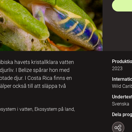
Produkti
biska havets kristallklara vatten
2023
urliv. I Belize spårar hon med
tade djur. I Costa Rica finns en
Internatio
älper också till att släppa två
Wild Cari
Undertex
Svenska
kosystem i vatten, Ekosystem på land,
Dela pro