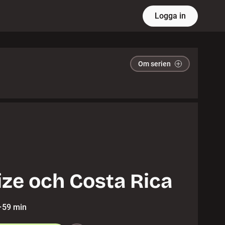
Logga in
Om serien
ize och Costa Rica
·
59 min