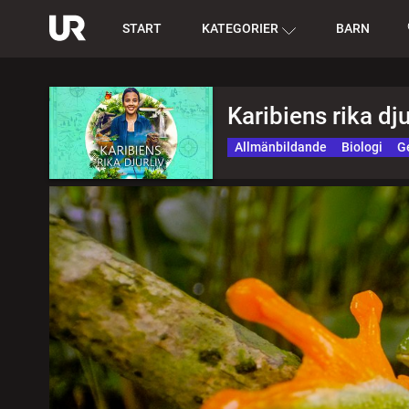
START
KATEGORIER
BARN
Karibiens rika dju
Allmänbildande
Biologi
G