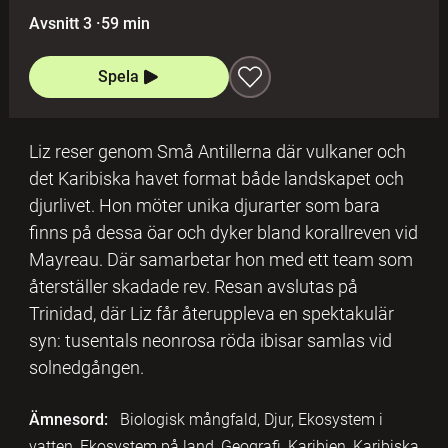
Avsnitt 3
·
59 min
Spela
Liz reser genom Små Antillerna där vulkaner och
det Karibiska havet format både landskapet och
djurlivet. Hon möter unika djurarter som bara
finns på dessa öar och dyker bland korallreven vid
Mayreau. Där samarbetar hon med ett team som
återställer skadade rev. Resan avslutas på
Trinidad, där Liz får återuppleva en spektakulär
syn: tusentals neonrosa röda ibisar samlas vid
solnedgången.
Ämnesord:
Biologisk mångfald, Djur, Ekosystem i
vatten, Ekosystem på land, Geografi, Karibien, Karibiska