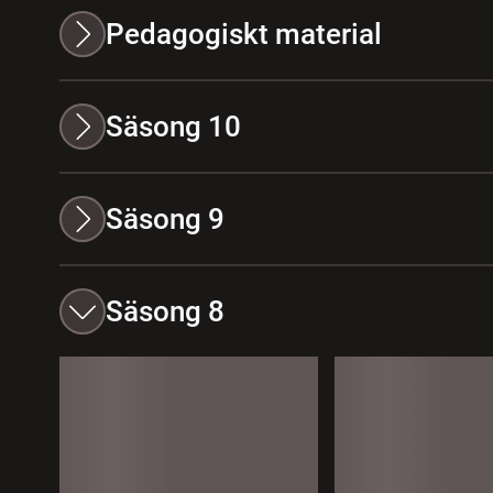
Pedagogiskt material
Säsong 10
Säsong 9
Säsong 8