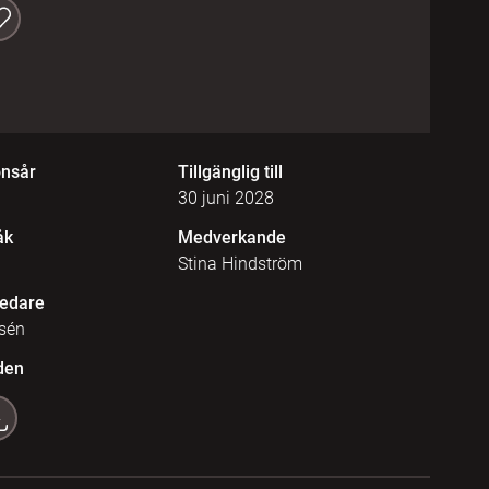
onsår
Tillgänglig till
30 juni 2028
åk
Medverkande
Stina Hindström
edare
sén
den