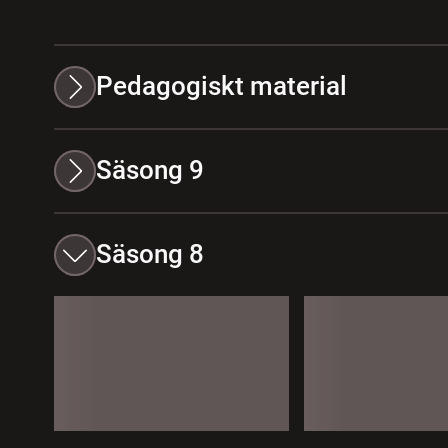
Pedagogiskt material
Säsong 9
Säsong 8