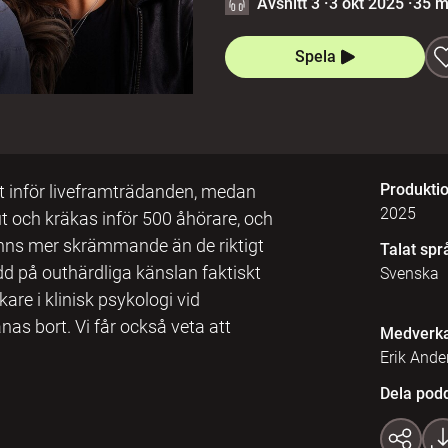
Avsnitt 3
·
3 okt 2025
·
35 m
Spela
Produkti
t inför liveframträdanden, medan
2025
t och kräkas inför 500 åhörare, och
änns mer skrämmande än de riktigt
Talat spr
dd på outhärdliga känslan faktiskt
Svenska
are i klinisk psykologi vid
änas bort. Vi får också veta att
Medverk
Erik Ande
Dela pod