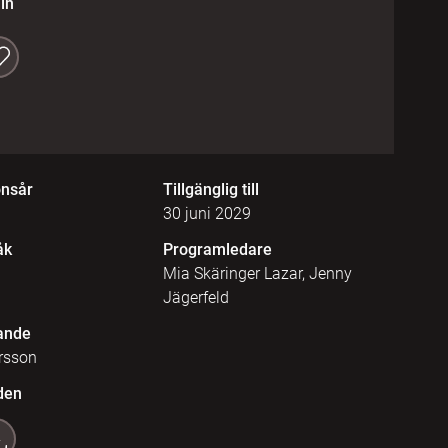
in
onsår
Tillgänglig till
30 juni 2029
åk
Programledare
Mia Skäringer Lazar, Jenny
Jägerfeld
ande
rsson
den