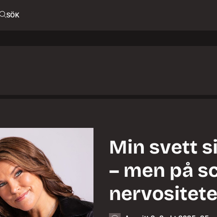
SÖK
Min svett s
– men på sc
nervositete