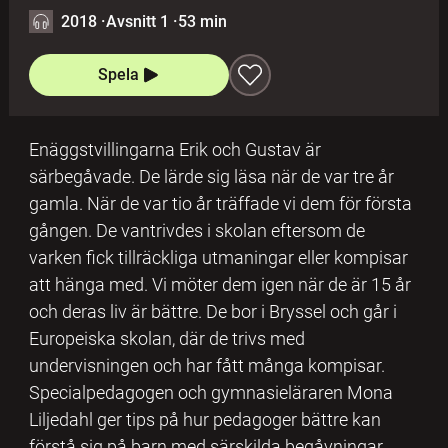
2018
·
Avsnitt 1
·
53 min
Spela
Enäggstvillingarna Erik och Gustav är
särbegåvade. De lärde sig läsa när de var tre år
gamla. När de var tio år träffade vi dem för första
gången. De vantrivdes i skolan eftersom de
varken fick tillräckliga utmaningar eller kompisar
att hänga med. Vi möter dem igen när de är 15 år
och deras liv är bättre. De bor i Bryssel och går i
Europeiska skolan, där de trivs med
undervisningen och har fått många kompisar.
Specialpedagogen och gymnasieläraren Mona
Liljedahl ger tips på hur pedagoger bättre kan
förstå sig på barn med särskilda begåvningar.