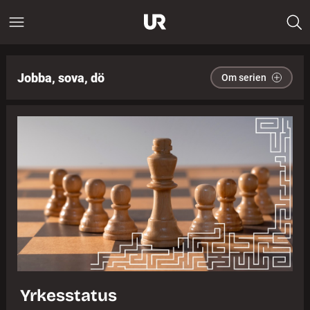
Jobba, sova, dö
Om serien
Yrkesstatus