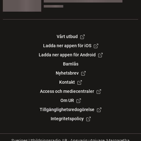
Vårt utbud
Ladda ner appen för iOS
Ladda ner appen för Android
Barnlås
Nyhetsbrev
Kontakt
Access och mediecentraler
Om UR
Tillgänglighetsredogörelse
Integritetspolicy
Sveriges Utbildningsradio AB
·
Ansvarig utgivare: Margaretha