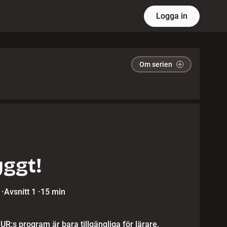
Logga in
Om serien
ggt!
·
Avsnitt 1
·
15 min
 UR:s program är bara tillgängliga för lärare,