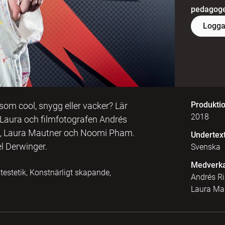
pedagoger
Logga
Produkti
 som cool, snygg eller vacker? Lär
2018
. Laura och filmfotografen Andrés
m, Laura Mautner och Noomi Pham.
Undertex
l Derwinger.
Svenska
Medverk
stestetik, Konstnärligt skapande,
Andrés Ri
Laura Ma