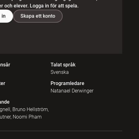
 och elever. Logga in för att spela.
 in
Skapa ett konto
onsår
Talat språk
Svenska
ter
Programledare
Natanael Derwinger
ande
gnell, Bruno Hellström,
utner, Noomi Pham