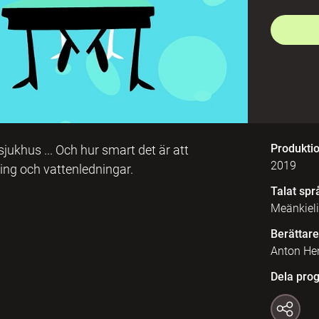
Produkti
 sjukhus ... Och hur smart det är att
2019
ing och vattenledningar.
Talat spr
Meänkieli
Berättare
Anton He
Dela pro