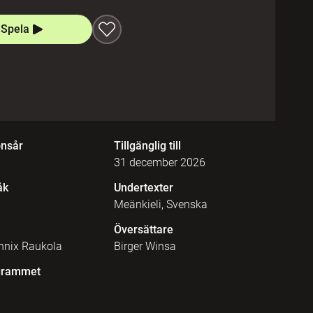
Spela
onsår
Tillgänglig till
31 december 2026
åk
Undertexter
Meänkieli, Svenska
Översättare
nnix Raukola
Birger Winsa
grammet