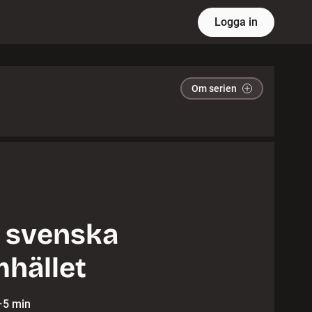
Logga in
Om serien
 svenska
hället
·
5 min