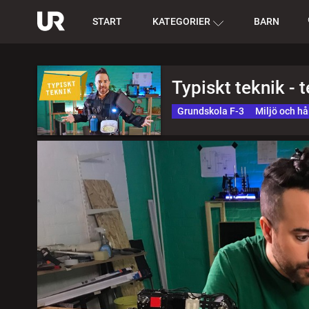
START
KATEGORIER
BARN
Typiskt teknik - 
Grundskola F-3
Miljö och hå