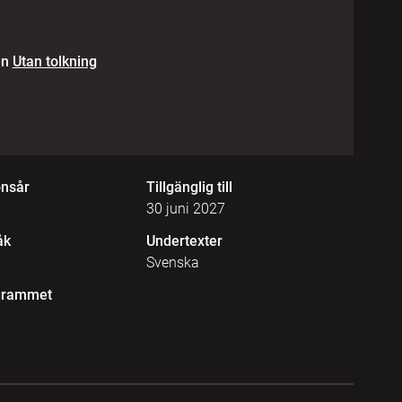
en
Utan tolkning
onsår
Tillgänglig till
30 juni 2027
åk
Undertexter
Svenska
grammet