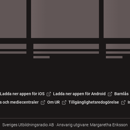
Ladda ner appen för iOS
Ladda ner appen för Android
Barnlås
s och mediecentraler
Om UR
Tillgänglighetsredogörelse
I
Sveriges Utbildningsradio AB
·
Ansvarig utgivare: Margaretha Eriksson