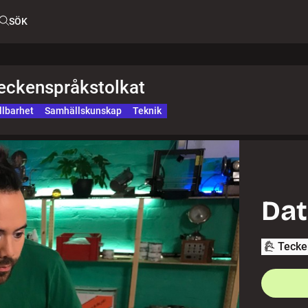
SÖK
teckenspråkstolkat
llbarhet
Samhällskunskap
Teknik
Dat
Tecke