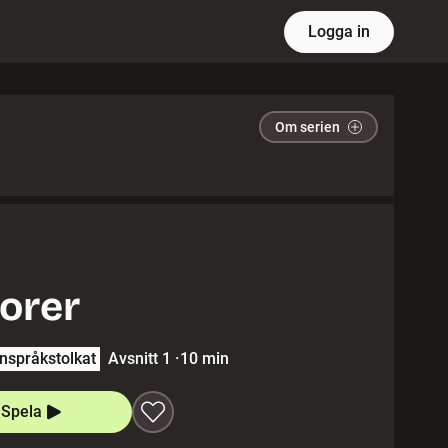
Logga in
Om serien
orer
nspråkstolkat
Avsnitt 1
·
10 min
Spela