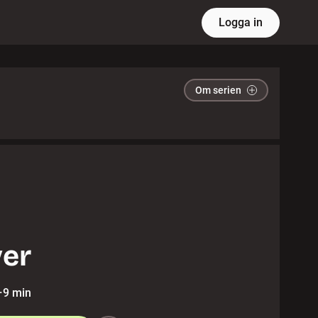
Logga in
Om serien
er
·
9 min