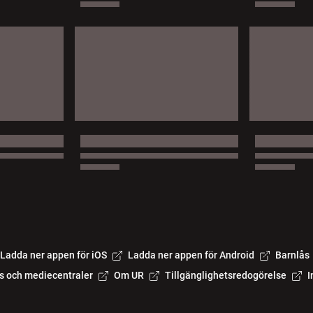
Ladda ner appen för iOS
Ladda ner appen för Android
Barnlås
s och mediecentraler
Om UR
Tillgänglighetsredogörelse
I