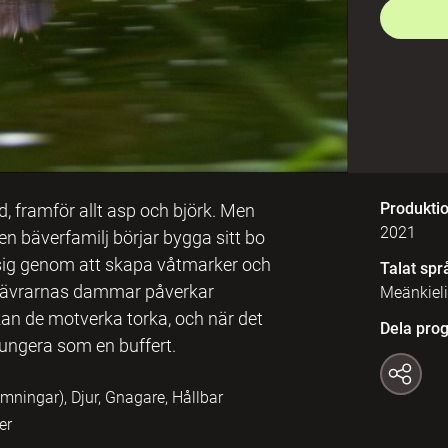
Produkti
, framför allt asp och björk. Men
2021
 bäverfamilj börjar bygga sitt bo
sig genom att skapa våtmarker och
Talat spr
r bävrarnas dammar påverkar
Meänkieli
n de motverka torka, och när det
Dela pro
ungera som en buffert.
ningar), Djur, Gnagare, Hållbar
er