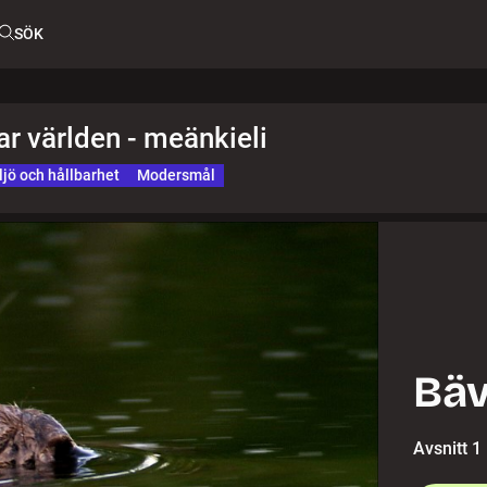
SÖK
r världen - meänkieli
ljö och hållbarhet
Modersmål
Bäv
Avsnitt 1