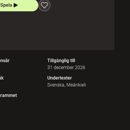
Spela
onsår
Tillgänglig till
31 december 2026
åk
Undertexter
Svenska, Meänkieli
grammet