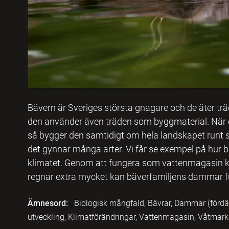
Bävern är Sveriges största gnagare och de äter träd
den använder även träden som byggmaterial. När en
så bygger den samtidigt om hela landskapet runt 
det gynnar många arter. Vi får se exempel på hu
klimatet. Genom att fungera som vattenmagasin ka
regnar extra mycket kan bäverfamiljens dammar f
Ämnesord:
Biologisk mångfald, Bävrar, Dammar (fördäm
utveckling, Klimatförändringar, Vattenmagasin, Våtmark