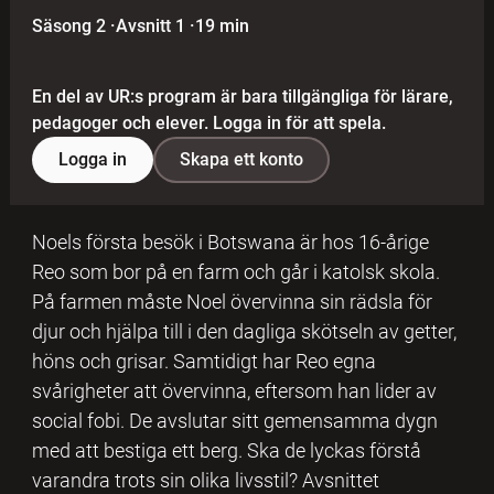
Säsong 2
·
Avsnitt 1
·
19 min
En del av UR:s program är bara tillgängliga för lärare,
pedagoger och elever. Logga in för att spela.
Logga in
Skapa ett konto
Noels första besök i Botswana är hos 16-årige
Reo som bor på en farm och går i katolsk skola.
På farmen måste Noel övervinna sin rädsla för
djur och hjälpa till i den dagliga skötseln av getter,
höns och grisar. Samtidigt har Reo egna
svårigheter att övervinna, eftersom han lider av
social fobi. De avslutar sitt gemensamma dygn
med att bestiga ett berg. Ska de lyckas förstå
varandra trots sin olika livsstil? Avsnittet