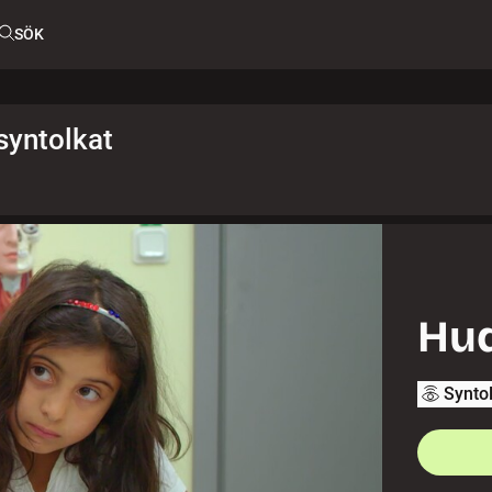
SÖK
syntolkat
Hu
Synto