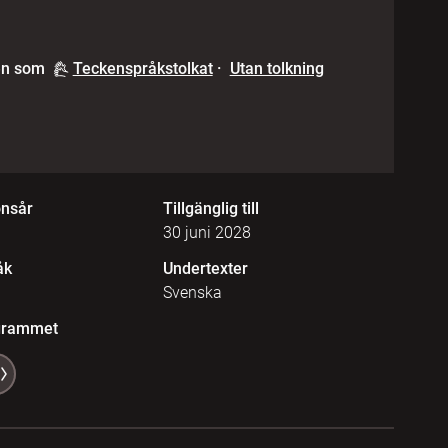
en som
Teckenspråkstolkat
·
Utan tolkning
onsår
Tillgänglig till
30 juni 2028
åk
Undertexter
Svenska
grammet