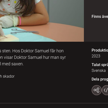
Finns äv
Produkti
s sten. Hos Doktor Samuel får hon
2023
 Sen visar Doktor Samuel hur man syr
ill med saxen.
Talat spr
Svenska
h skador
Dela pro