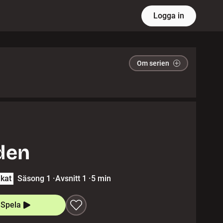
Logga in
Om serien
den
lkat
Säsong 1
·
Avsnitt 1
·
5 min
Spela