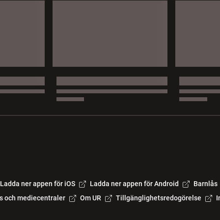
Ladda ner appen för iOS
Ladda ner appen för Android
Barnlås
s och mediecentraler
Om UR
Tillgänglighetsredogörelse
I