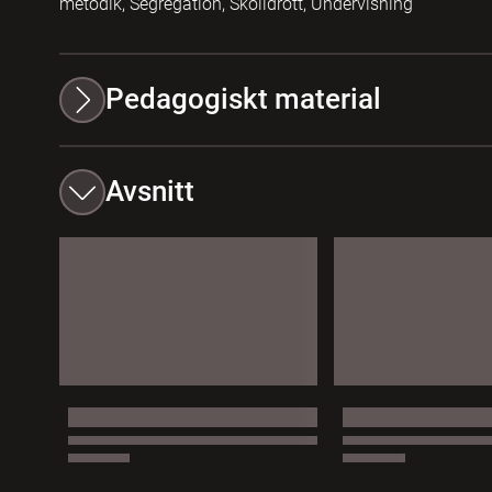
metodik, Segregation, Skolidrott, Undervisning
Pedagogiskt material
Avsnitt