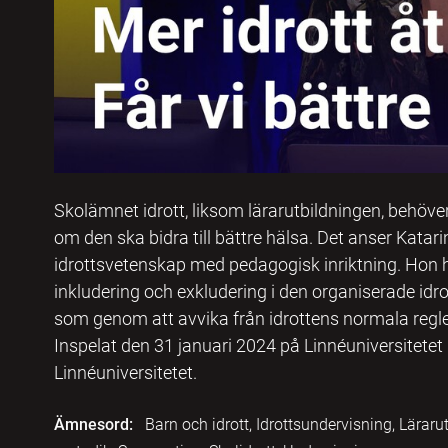
Skolämnet idrott, liksom lärarutbildningen, behöver 
om den ska bidra till bättre hälsa. Det anser Katari
idrottsvetenskap med pedagogisk inriktning. Hon ha
inkludering och exkludering i den organiserade id
som genom att avvika från idrottens normala regl
Inspelat den 31 januari 2024 på Linnéuniversitetet 
Linnéuniversitetet.
Ämnesord:
Barn och idrott, Idrottsundervisning, Lärar