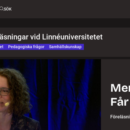
SÖK
läsningar vid Linnéuniversitetet
et
Pedagogiska frågor
Samhällskunskap
Mer
Får
Föreläsn