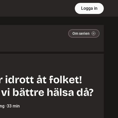
Logga in
Om serien
 idrott åt folket!
 vi bättre hälsa då?
ing
·
33 min