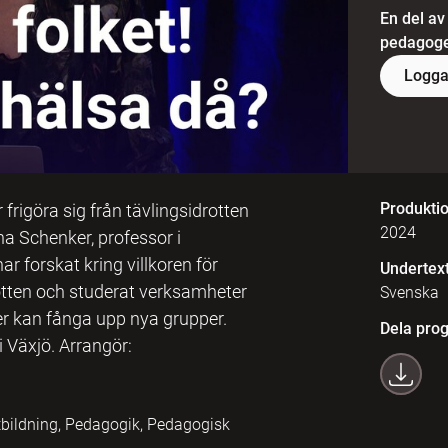
En del av
pedagoger
Logga
Produkti
frigöra sig från tävlingsidrotten
2024
na Schenker, professor i
r forskat kring villkoren för
Undertex
rotten och studerat verksamheter
Svenska
er kan fånga upp nya grupper.
Dela pro
i Växjö. Arrangör:
utbildning, Pedagogik, Pedagogisk