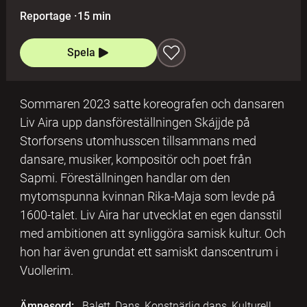
Reportage
·
15 min
Spela
Sommaren 2023 satte koreografen och dansaren
Liv Aira upp dansföreställningen Skájjde på
Storforsens utomhusscen tillsammans med
dansare, musiker, kompositör och poet från
Sapmi. Föreställningen handlar om den
mytomspunna kvinnan Rika-Maja som levde på
1600-talet. Liv Aira har utvecklat en egen dansstil
med ambitionen att synliggöra samisk kultur. Och
hon har även grundat ett samiskt danscentrum i
Vuollerim.
Ämnesord:
Balett, Dans, Konstnärlig dans, Kulturell