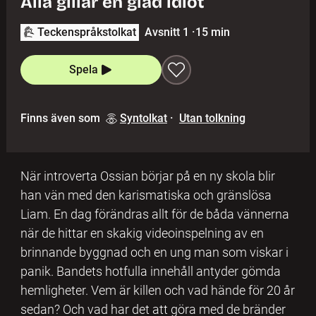
Alla gillar en glad idiot
Teckenspråkstolkat
Avsnitt 1
·
15 min
Spela
Finns även som
Syntolkat
·
Utan tolkning
När introverta Ossian börjar på en ny skola blir
han vän med den karismatiska och gränslösa
Liam. En dag förändras allt för de båda vännerna
när de hittar en skakig videoinspelning av en
brinnande byggnad och en ung man som viskar i
panik. Bandets hotfulla innehåll antyder gömda
hemligheter. Vem är killen och vad hände för 20 år
sedan? Och vad har det att göra med de bränder