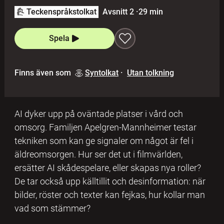
Teckenspråkstolkat
Avsnitt 2
·
29 min
Spela
Finns även som
Syntolkat
·
Utan tolkning
AI dyker upp på oväntade platser i vård och
omsorg. Familjen Apelgren-Mannheimer testar
tekniken som kan ge signaler om något är fel i
äldreomsorgen. Hur ser det ut i filmvärlden,
ersätter AI skådespelare, eller skapas nya roller?
De tar också upp källtillit och desinformation: när
bilder, röster och texter kan fejkas, hur kollar man
vad som stämmer?