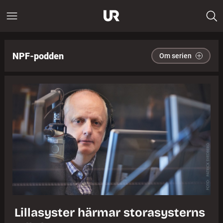
NPF-podden
Om serien
Lillasyster härmar storasysterns