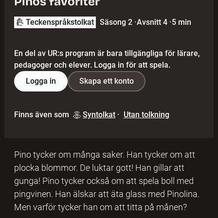
Pinos favoriter
Teckenspråkstolkat
Säsong 2
·
Avsnitt 4
·
5 min
En del av UR:s program är bara tillgängliga för lärare,
pedagoger och elever. Logga in för att spela.
Logga in
Skapa ett konto
Finns även som
Syntolkat
·
Utan tolkning
Pino tycker om många saker. Han tycker om att
plocka blommor. De luktar gott! Han gillar att
gunga! Pino tycker också om att spela boll med
pingvinen. Han älskar att äta glass med Pinolina.
Men varför tycker han om att titta på månen?