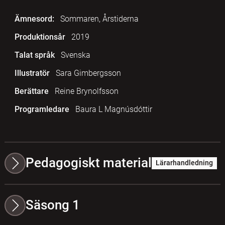
Ämnesord:
Sommaren, Årstiderna
Produktionsår
2019
Talat språk
Svenska
Illustratör
Sara Gimbergsson
Berättare
Reine Brynolfsson
Programledare
Baura L Magnúsdóttir
Pedagogiskt material
Lärarhandledning
Säsong 1