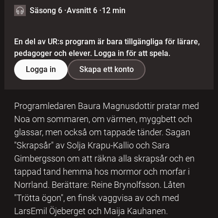
Säsong 6
·
Avsnitt 6
·
12 min
En del av UR:s program är bara tillgängliga för lärare,
pedagoger och elever. Logga in för att spela.
Logga in
Skapa ett konto
Programledaren Baura Magnusdottir pratar med
Noa om sommaren, om värmen, myggbett och
glassar, men också om tappade tänder. Sagan
"Skrapsår" av Solja Krapu-Kallio och Sara
Gimbergsson om att räkna alla skrapsår och en
tappad tand hemma hos mormor och morfar i
Norrland. Berättare: Reine Brynolfsson. Låten
"Trötta ögon", en finsk vaggvisa av och med
LarsEmil Öjeberget och Maija Kauhanen.