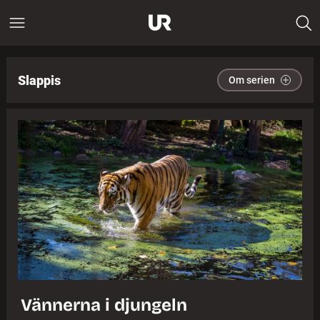
Slappis
Om serien
Vännerna i djungeln