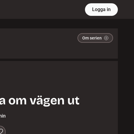
Logga in
Om serien
la om vägen ut
min