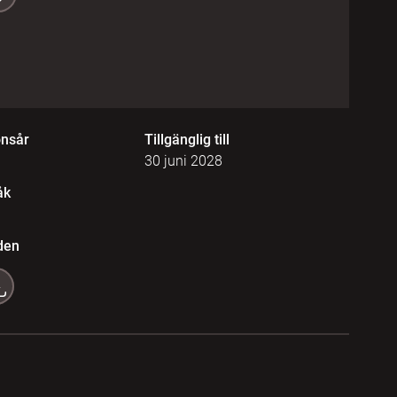
onsår
Tillgänglig till
30 juni 2028
åk
den