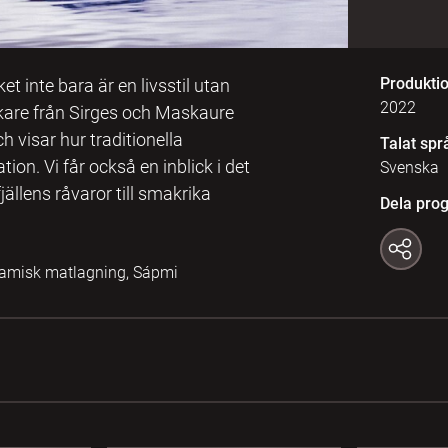
Produkti
et inte bara är en livsstil utan
2022
skare från Sirges och Maskaure
 visar hur traditionella
Talat spr
tion. Vi får också en inblick i det
Svenska
ällens råvaror till smakrika
Dela pro
 Samisk matlagning, Sápmi