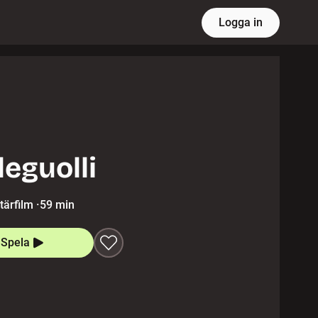
Logga in
leguolli
ärfilm
·
59 min
Spela