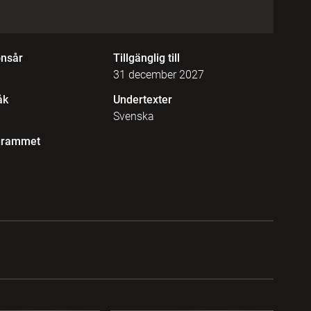
onsår
Tillgänglig till
31 december 2027
åk
Undertexter
Svenska
grammet