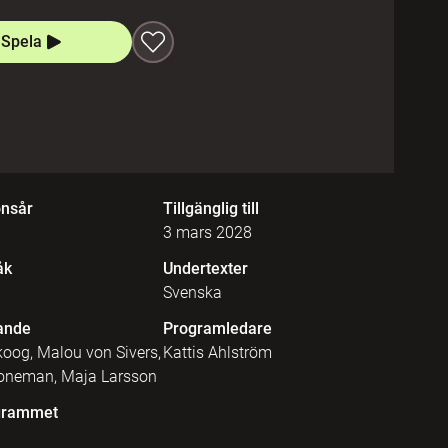
Spela
onsår
Tillgänglig till
3 mars 2028
åk
Undertexter
Svenska
ande
Programledare
oog, Malou von Sivers,
Kattis Ahlström
oneman, Maja Larsson
grammet