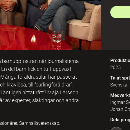
Produkti
m barnuppfostran när journalisterna
2025
n del barn fick en tuff uppväxt.
 Många föräldrastilar har passerat
Talat spr
h kravlösa, till ”curlingföräldrar”.
Svenska
 vi äntligen hittat rätt? Maja Larsson
Medverk
år av experter, släktingar och andra
Ingmar Sk
Johan Cr
Dela pro
nsionärer, Samhällsvetenskap,