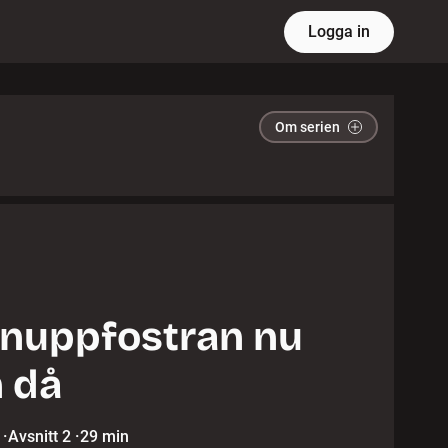
Logga in
Om serien
nuppfostran nu
 då
·
Avsnitt 2
·
29 min