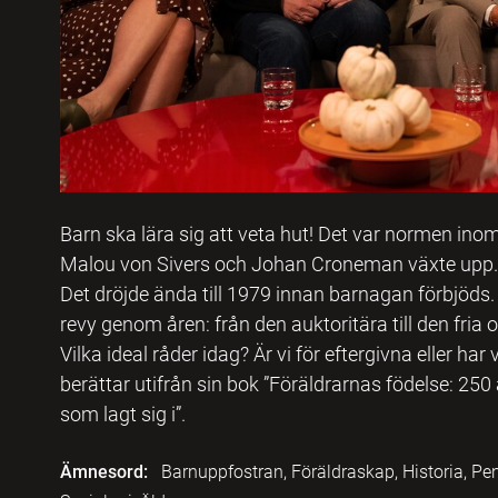
Barn ska lära sig att veta hut! Det var normen ino
Malou von Sivers och Johan Croneman växte upp. E
Det dröjde ända till 1979 innan barnagan förbjöds.
revy genom åren: från den auktoritära till den fria oc
Vilka ideal råder idag? Är vi för eftergivna eller har
berättar utifrån sin bok ”Föräldrarnas födelse: 250 
som lagt sig i”.
Ämnesord:
Barnuppfostran, Föräldraskap, Historia, Pe