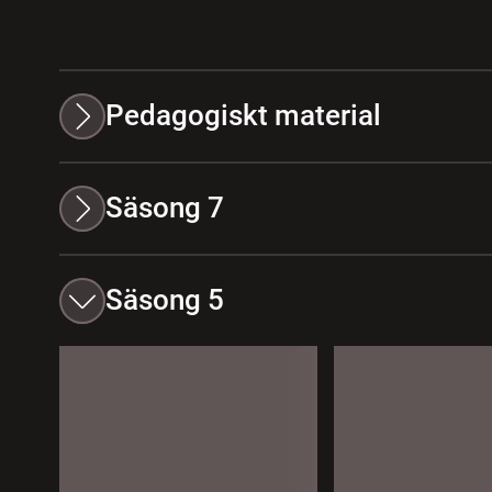
Pedagogiskt material
Säsong 7
Säsong 5