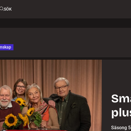
SÖK
unskap
Sma
plu
Säsong 5