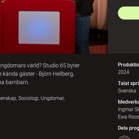
Produkti
ungdomars värld? Studio 65 byter
2024
 kända gäster - Björn Hellberg,
na barnbarn.
Talat spr
Svenska
tenskap, Sociologi, Ungdomar,
Medverk
Ingmar Sk
Ewa Roos,
Dela pro