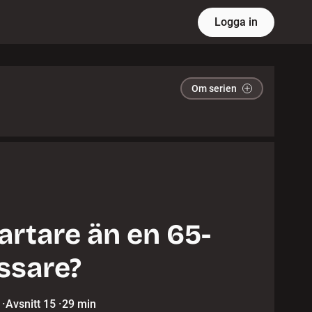
Logga in
Om serien
rtare än en 65-
ssare?
·
Avsnitt 15
·
29 min