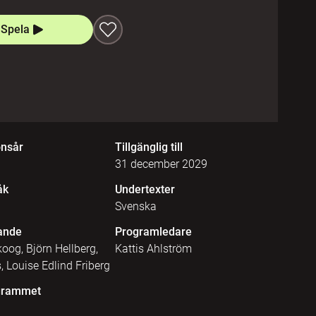
Spela
onsår
Tillgänglig till
31 december 2029
åk
Undertexter
Svenska
ande
Programledare
oog, Björn Hellberg,
Kattis Ahlström
 Louise Edlind Friberg
grammet