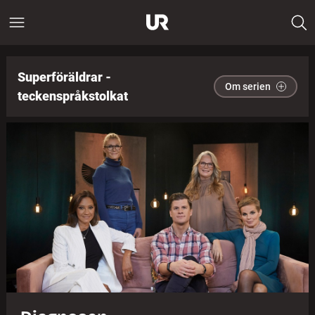
Superföräldrar -
Om serien
teckenspråkstolkat