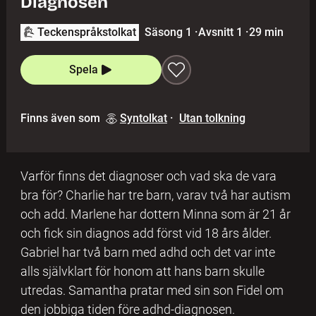
Diagnosen
Teckenspråkstolkat
Säsong 1
·
Avsnitt 1
·
29 min
Spela
Finns även som
Syntolkat
·
Utan tolkning
Varför finns det diagnoser och vad ska de vara
bra för? Charlie har tre barn, varav två har autism
och add. Marlene har dottern Minna som är 21 år
och fick sin diagnos add först vid 18 års ålder.
Gabriel har två barn med adhd och det var inte
alls självklart för honom att hans barn skulle
utredas. Samantha pratar med sin son Fidel om
den jobbiga tiden före adhd-diagnosen.