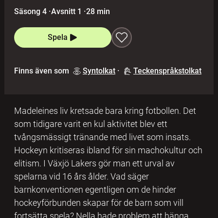
Säsong 4
·
Avsnitt 1
·
28 min
Spela
Finns även som
Syntolkat
·
Teckenspråkstolkat
Madeleines liv kretsade bara kring fotbollen. Det
som tidigare varit en kul aktivitet blev ett
tvångsmässigt tränande med livet som insats.
Hockeyn kritiseras ibland för sin machokultur och
elitism. I Växjö Lakers gör man ett urval av
spelarna vid 16 års ålder. Vad säger
barnkonventionen egentligen om de hinder
hockeyförbunden skapar för de barn som vill
fortsätta spela? Nella hade problem att hänga