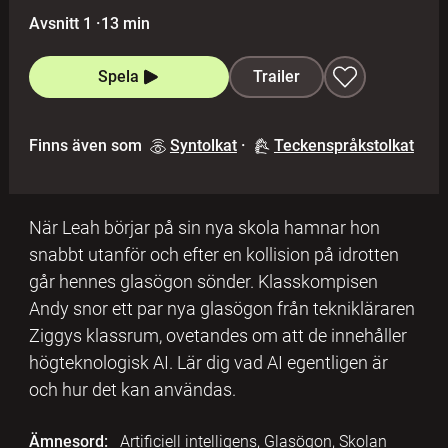
Avsnitt 1
·
13 min
Spela
Trailer
Finns även som
Syntolkat
·
Teckenspråkstolkat
När Leah börjar på sin nya skola hamnar hon
snabbt utanför och efter en kollision på idrotten
går hennes glasögon sönder. Klasskompisen
Andy snor ett par nya glasögon från teknikläraren
Ziggys klassrum, ovetandes om att de innehåller
högteknologisk AI. Lär dig vad AI egentligen är
och hur det kan användas.
Ämnesord:
Artificiell intelligens, Glasögon, Skolan