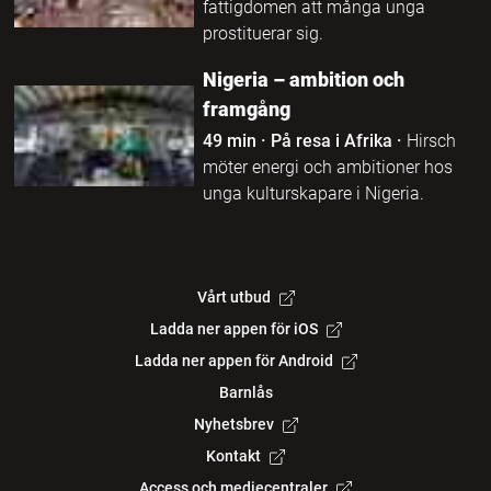
fattigdomen att många unga
prostituerar sig.
Nigeria – ambition och
framgång
49 min
·
På resa i Afrika
·
Hirsch
möter energi och ambitioner hos
unga kulturskapare i Nigeria.
Vårt utbud
Ladda ner appen för iOS
Ladda ner appen för Android
Barnlås
Nyhetsbrev
Kontakt
Access och mediecentraler