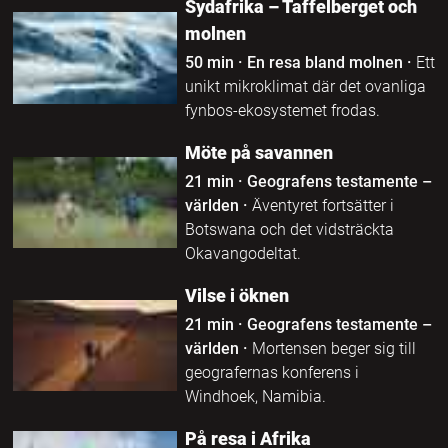
Sydafrika – Taffelberget och
molnen
50 min
·
En resa bland molnen
·
Ett
unikt mikroklimat där det ovanliga
fynbos-ekosystemet frodas.
Möte på savannen
21 min
·
Geografens testamente –
världen
·
Äventyret fortsätter i
Botswana och det vidsträckta
Okavangodeltat.
Vilse i öknen
21 min
·
Geografens testamente –
världen
·
Mortensen beger sig till
geografernas konferens i
Windhoek, Namibia.
På resa i Afrika