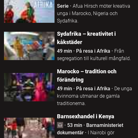
Serie
·
Afua Hirsch möter kreativa
unga i Marocko, Nigeria och
Sydafrika.
Sydafrika – kreativitet i
kåkstäder
49 min
·
På resa i Afrika
·
Från
segregation till kulturell mångfald.
Marocko – tradition och
förändring
49 min
·
På resa i Afrika
·
De unga
kvinnorna utmanar de gamla
traditionerna.
Barnsexhandel i Kenya
·
53 min
·
Barnaministeriet
dokumentär
·
I Nairobi gör