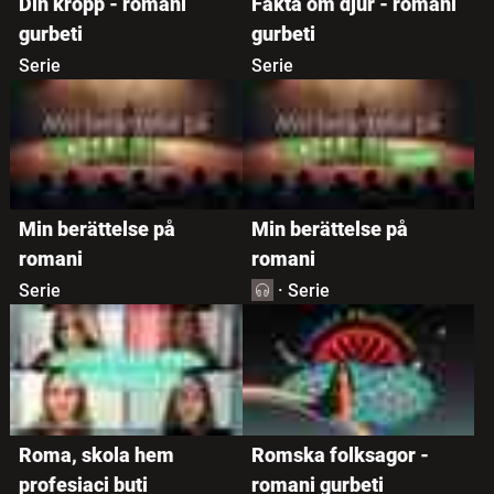
Din kropp - romani
Fakta om djur - romani
Populärast
gurbeti
gurbeti
Serie
Serie
Min berättelse på
Min berättelse på
romani
romani
Serie
·
Serie
Roma, skola hem
Romska folksagor -
profesiaci buti
romani gurbeti