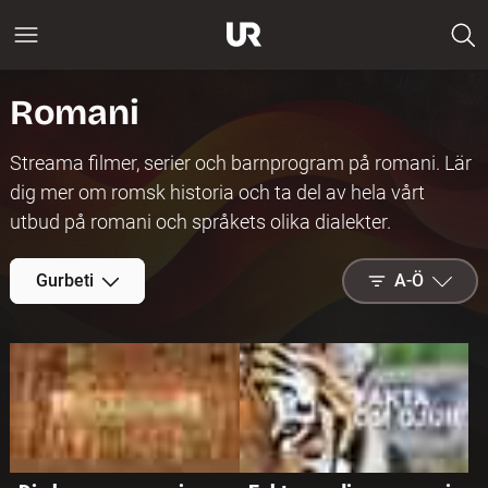
Romani
Streama filmer, serier och barnprogram på romani. Lär
dig mer om romsk historia och ta del av hela vårt
utbud på romani och språkets olika dialekter.
Gurbeti
A-Ö
A-Ö
Nytt på
Play