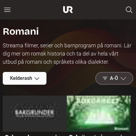
Romani
Streama filmer, serier och barnprogram på romani. Lär
dig mer om romsk historia och ta del av hela vårt
utbud på romani och språkets olika dialekter.
Kelderash
A-Ö
A-Ö
Nytt på
Play