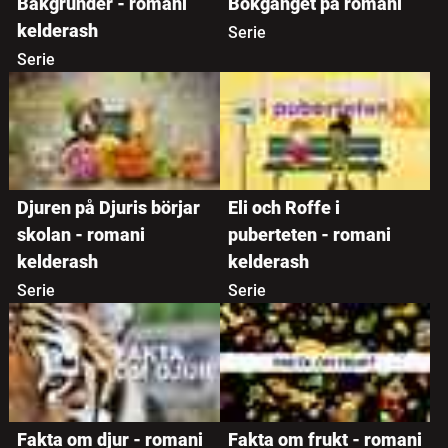
Bakgrunder - romani
Bokgänget på romani
Populärast
kelderash
Serie
Serie
Djuren på Djuris börjar
Eli och Roffe i
skolan - romani
puberteten - romani
kelderash
kelderash
Serie
Serie
Fakta om djur - romani
Fakta om frukt - romani