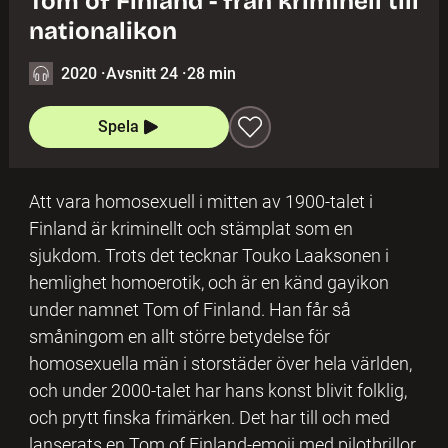
Tom of Finland - från kriminell till
nationalikon
2020
·
Avsnitt 24
·
28 min
Spela
Att vara homosexuell i mitten av 1900-talet i
Finland är kriminellt och stämplat som en
sjukdom. Trots det tecknar Touko Laaksonen i
hemlighet homoerotik, och är en känd gayikon
under namnet Tom of Finland. Han får så
småningom en allt större betydelse för
homosexuella män i storstäder över hela världen,
och under 2000-talet har hans konst blivit folklig,
och prytt finska frimärken. Det har till och med
lanserats en Tom of Finland-emoji med pilotbrillor