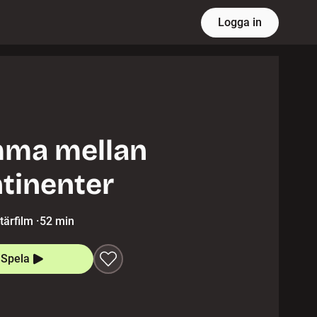
Logga in
mma mellan
tinenter
ärfilm
·
52 min
Spela