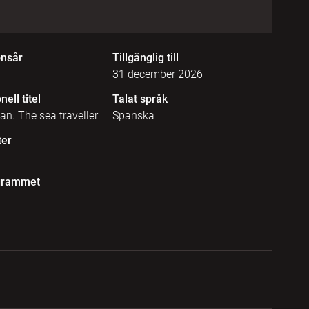
onsår
Tillgänglig till
31 december 2026
nell titel
Talat språk
n. The sea traveller
Spanska
ter
grammet