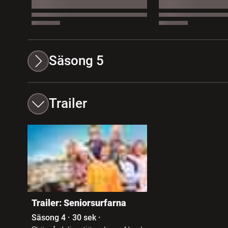
Säsong 5
Trailer
Trailer: Seniorsurfarna
Säsong 4
·
30 sek
·