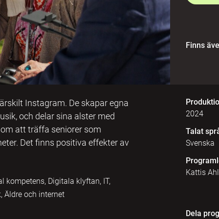
Finns äv
Produkti
särskilt Instagram. De skapar egna
2024
h musik, och delar sina alster med
nom att träffa seniorer som
Talat spr
eter. Det finns positiva effekter av
Svenska
Programl
Kattis Ah
 kompetens, Digitala klyftan, IT,
 Äldre och internet
Dela pro