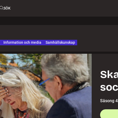
SÖK
Information och media
Samhällskunskap
Ska
soc
Säsong 4