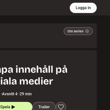
Logga in
Om serien
pa innehåll på
iala medier
·
Avsnitt 4
·
29 min
Spela
Trailer