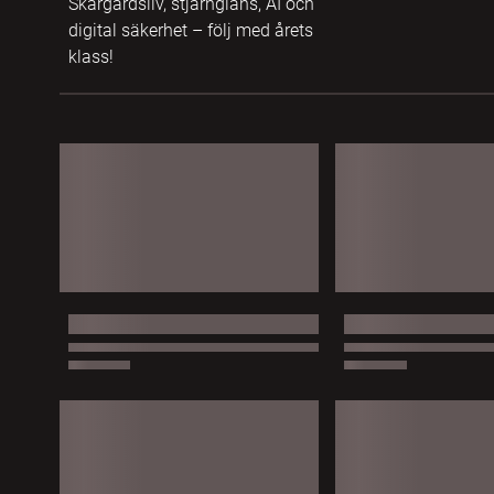
Skärgårdsliv, stjärnglans, AI och
digital säkerhet – följ med årets
klass!