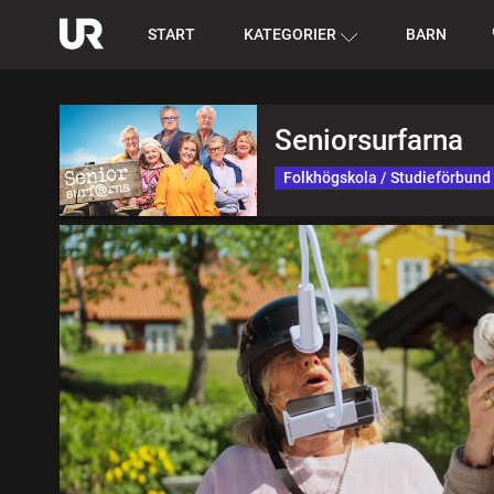
START
KATEGORIER
BARN
Seniorsurfarna
Folkhögskola / Studieförbund