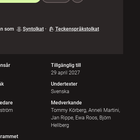
en som
Syntolkat
·
Teckenspråkstolkat
onsår
Tillgänglig till
29 april 2027
åk
Undertexter
Svenska
edare
Medverkande
lström
Tommy Körberg, Anneli Martini,
Jan Rippe, Ewa Roos, Björn
Hellberg
grammet