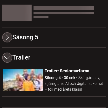
Säsong 5
Trailer
Trailer: Seniorsurfarna
Säsong 4
·
30 sek
·
Skärgårdsliv,
stjärnglans, AI och digital säkerhet
– följ med årets klass!