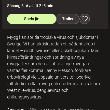
Säsong 5
·
Avsnitt 2
·
5 min
Spela
Trailer
Mygg kan sprida tropiska virus och sjukdomar i
Sverige. Vi har faktiskt redan ett sådant virus i
landet – sindbisviruset eller Ockelbosjukan. Med
klimatförändringar och spridning av nya
myggarter som den asiatiska tigermyggan
väntas fler komma. Jenny Hesson, forskare i
arbovirologi vid Uppsala universitet, bedriver
fältstudier, odlar mygg och studerar virus såsom
West nile-virus, denguevirus och
chikungunyavirus.
Ämnesord:
Allmän medicin, Infektionssjukdomar,