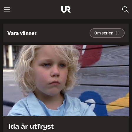
Vara vänner
Om serien
Ida är utfryst