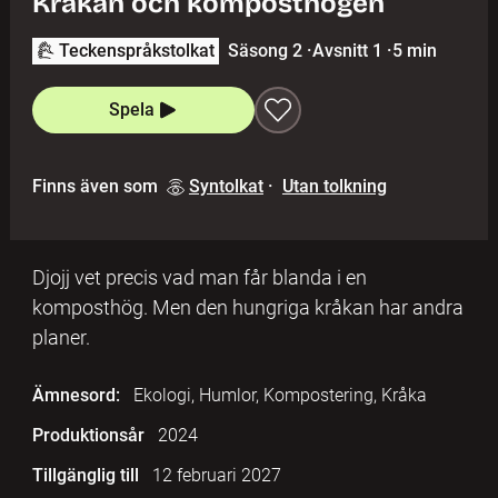
Kråkan och komposthögen
Teckenspråkstolkat
Säsong 2
·
Avsnitt 1
·
5 min
Spela
Finns även som
Syntolkat
·
Utan tolkning
Djojj vet precis vad man får blanda i en
komposthög. Men den hungriga kråkan har andra
planer.
Ämnesord:
Ekologi, Humlor, Kompostering, Kråka
Produktionsår
2024
Tillgänglig till
12 februari 2027