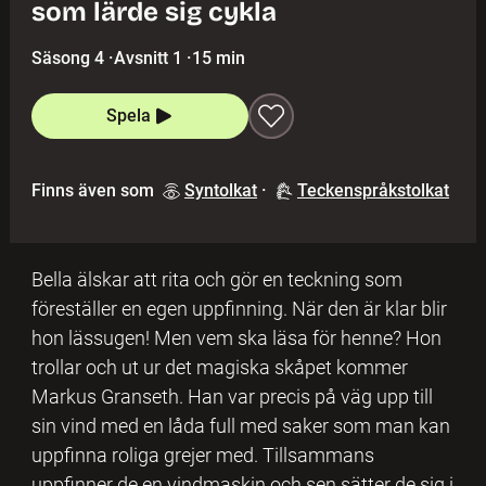
som lärde sig cykla
Säsong 4
·
Avsnitt 1
·
15 min
Spela
Finns även som
Syntolkat
·
Teckenspråkstolkat
Bella älskar att rita och gör en teckning som
föreställer en egen uppfinning. När den är klar blir
hon lässugen! Men vem ska läsa för henne? Hon
trollar och ut ur det magiska skåpet kommer
Markus Granseth. Han var precis på väg upp till
sin vind med en låda full med saker som man kan
uppfinna roliga grejer med. Tillsammans
uppfinner de en vindmaskin och sen sätter de sig i