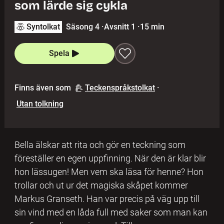
som lärde sig cykla
Syntolkat
Säsong 4
·
Avsnitt 1
·
15 min
Spela
Finns även som
Teckenspråkstolkat
·
Utan tolkning
Bella älskar att rita och gör en teckning som
föreställer en egen uppfinning. När den är klar blir
hon lässugen! Men vem ska läsa för henne? Hon
trollar och ut ur det magiska skåpet kommer
Markus Granseth. Han var precis på väg upp till
sin vind med en låda full med saker som man kan