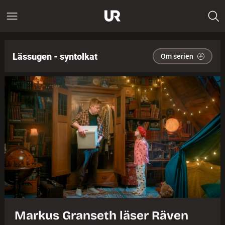
Lässugen - syntolkat
Om serien
Markus Granseth läser Räven