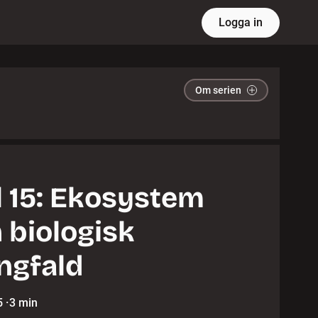
Logga in
Om serien
 15: Ekosystem
 biologisk
ngfald
5
·
3 min