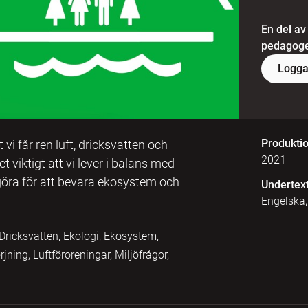
En del av
pedagoger
Logga
Produkti
i får ren luft, dricksvatten och
2021
viktigt att vi lever i balans med
 göra för att bevara ekosystem och
Undertex
Engelska
Dricksvatten, Ekologi, Ekosystem,
ning, Luftföroreningar, Miljöfrågor,