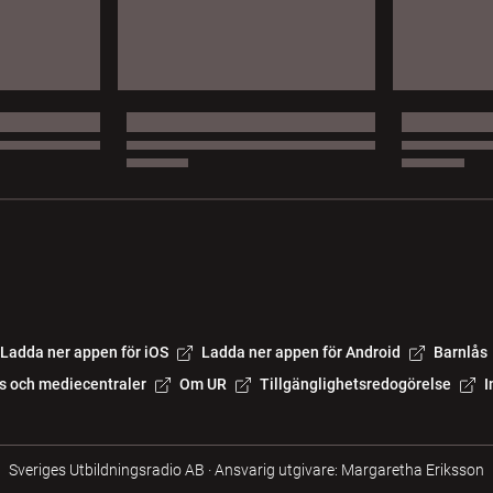
Ladda ner appen för iOS
Ladda ner appen för Android
Barnlås
s och mediecentraler
Om UR
Tillgänglighetsredogörelse
I
Sveriges Utbildningsradio AB
·
Ansvarig utgivare: Margaretha Eriksson