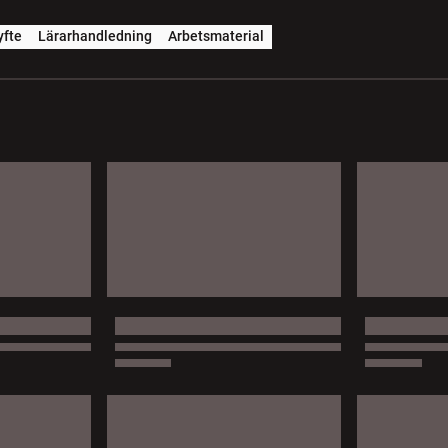
yfte
Lärarhandledning
Arbetsmaterial