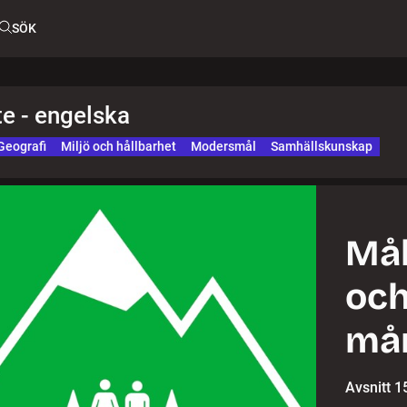
SÖK
te - engelska
Geografi
Miljö och hållbarhet
Modersmål
Samhällskunskap
Mål
och
må
Avsnitt 1