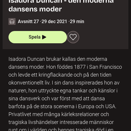
Isadora Duncan - den moderna
dansens moder
Avsnitt 27
·
29 dec 2021
·
29 min
Spela
Isadora Duncan brukar kallas den moderna
dansens moder. Hon föddes 1877 i San Francisco
och levde ett kringflackande och på den tiden
okonventionellt liv. I sin dans inspirerades hon av
naturen, hon uttryckte egna tankar och känslor i
sina dansverk och var först med att dansa
barfota på de stora scenerna i Europa och USA.
Privatlivet med många kärleksrelationer och
tragiska livshändelser intresserade människor
runt om i världen och hennes tragiska död i en