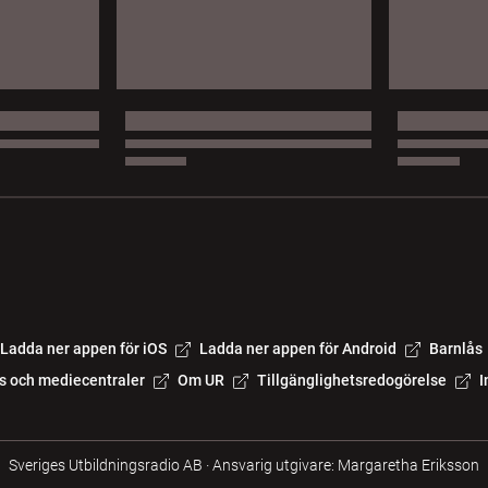
Ladda ner appen för iOS
Ladda ner appen för Android
Barnlås
s och mediecentraler
Om UR
Tillgänglighetsredogörelse
I
Sveriges Utbildningsradio AB
·
Ansvarig utgivare: Margaretha Eriksson