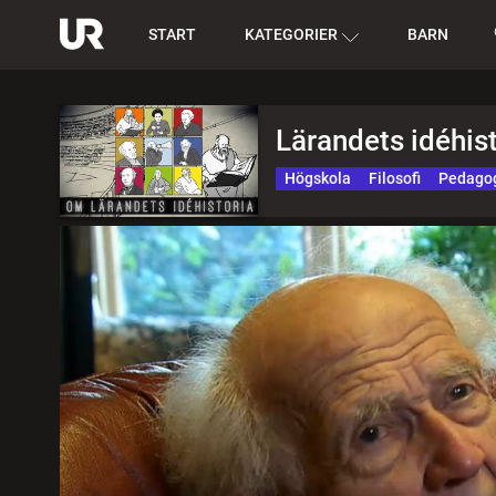
START
KATEGORIER
BARN
Lärandets idéhist
Högskola
Filosofi
Pedagog