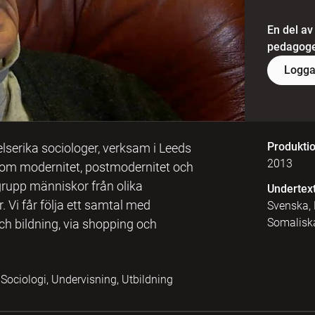
En del av
pedagoger
Logga
Produkti
serika sociologer, verksam i Leeds
2013
 som modernitet, postmodernitet och
 grupp människor från olika
Undertex
 Vi får följa ett samtal med
Svenska, 
Somalisk
h bildning, via shopping och
Sociologi, Undervisning, Utbildning