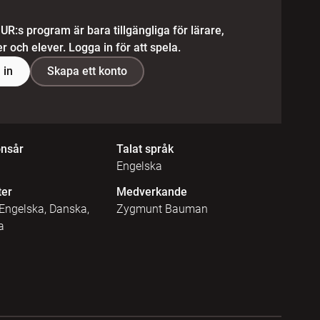
 UR:s program är bara tillgängliga för lärare,
 och elever. Logga in för att spela.
 in
Skapa ett konto
onsår
Talat språk
Engelska
ter
Medverkande
Engelska, Danska,
Zygmunt Bauman
a