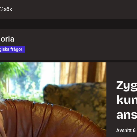
SÖK
oria
iska frågor
Zy
kun
ans
Avsnitt 6